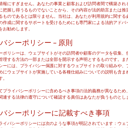
情報にすぎません。あなたの事業と顧客および訪問者間で構築され
に把握し得うるものでないことから、その内容が法的助言または推
るものであるとは限りません。当社は、あなたが利用規約に関する
の作成に関するサポートを受けるためにも専門家による法的アドバ
をお勧めします。
バシーポリシー – 原則
ーポリシーは、ウェブサイトがその訪問者や顧客のデータを収集、
管理する方法の一部または全部を開示する声明とするものです。ま
シーには、プライバシー保護に対するウェブサイトの取り組みや、
めにウェブサイトが実施している各種仕組みについての説明も含ま
す。
てプライバシーポリシーに含めるべき事項の法的義務が異なるため
関連する法律の遵守について確認する責任はあなたが負うものとし
バシーポリシーに記載すべき事項
ライバシーポリシーには次のような事項が明記されています：ウェ