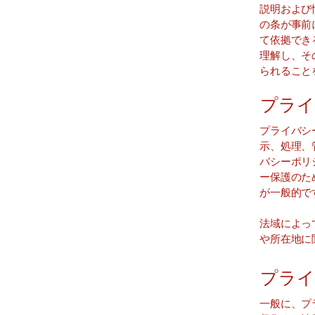
説明および
の条が事前
て依拠でき
理解し、そ
られること
プライ
プライバシ
示、処理、
バシーポリ
ー保護のた
が一般的で
法域によっ
や所在地に
プライ
一般に、プ